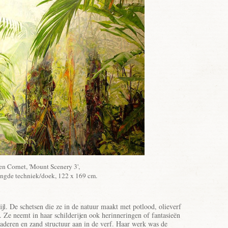
n Cornet, 'Mount Scenery 3',
ngde techniek/doek, 122 x 169 cm.
ijl. De schetsen die ze in de natuur maakt met potlood, olieverf
er. Ze neemt in haar schilderijen ook herinneringen of fantasieën
bladeren en zand structuur aan in de verf. Haar werk was de