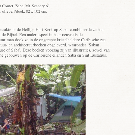
 Cornet, 'Saba, Mt. Scenery 6',
, olieverf/doek, 82 x 102 cm.
maakte in de Heilige Hart Kerk op Saba, combineerde ze haar
 de Bijbel. Een ander aspect in haar oeuvre is de
r man dook ze in de ongerepte kristalheldere Caribische zee.
tuur- en architectuurboeken opgeleverd, waaronder ‘Saban
ure of Saba’. Deze boeken voorzag zij van illustraties, zowel van
sche gebouwen op de Caribische eilanden Saba en Sint Eustatius.