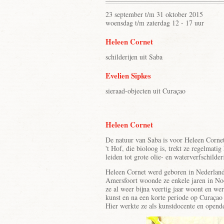
23 september t/m 31 oktober 2015
woensdag t/m zaterdag 12 - 17 uur
Heleen Cornet
schilderijen uit Saba
Evelien Sipkes
sieraad-objecten uit Curaçao
Heleen Cornet
De natuur van Saba is voor Heleen Cornet
't Hof, die bioloog is, trekt ze regelmati
leiden tot grote olie- en waterverfschil
Heleen Cornet werd geboren in Nederland
Amersfoort woonde ze enkele jaren in Noo
ze al weer bijna veertig jaar woont en we
kunst en na een korte periode op Curaçao
Hier werkte ze als kunstdocente en opende