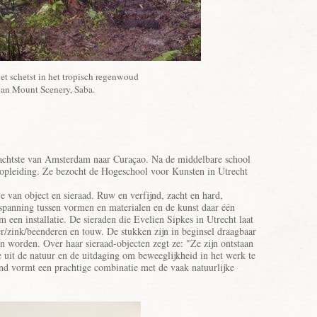
t schetst in het tropisch regenwoud
an Mount Scenery, Saba.
 achtste van Amsterdam naar Curaçao. Na de middelbare school
opleiding. Ze bezocht de Hogeschool voor Kunsten in Utrecht
e van object en sieraad. Ruw en verfijnd, zacht en hard,
 spanning tussen vormen en materialen en de kunst daar één
een installatie. De sieraden die Evelien Sipkes in Utrecht laat
zer/zink/beenderen en touw. De stukken zijn in beginsel draagbaar
en worden. Over haar sieraad-objecten zegt ze: "Ze zijn ontstaan
e uit de natuur en de uitdaging om beweeglijkheid in het werk te
nd vormt een prachtige combinatie met de vaak natuurlijke