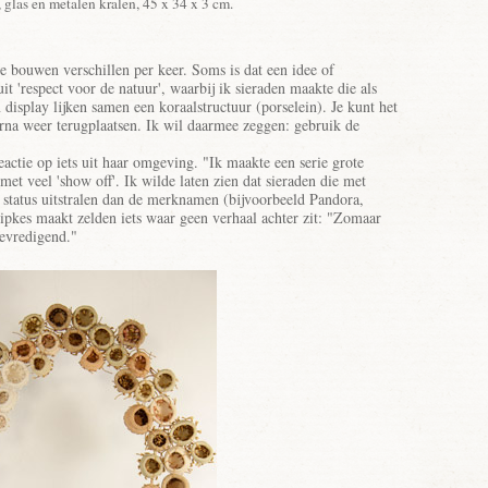
 glas en metalen kralen, 45 x 34 x 3 cm.
te bouwen verschillen per keer. Soms is dat een idee of
it 'respect voor de natuur', waarbij ik sieraden maakte die als
 display lijken samen een koraalstructuur (porselein). Je kunt het
arna weer terugplaatsen. Ik wil daarmee zeggen: gebruik de
eactie op iets uit haar omgeving. "Ik maakte een serie grote
met veel 'show off'. Ik wilde laten zien dat sieraden die met
 status uitstralen dan de merknamen (bijvoorbeeld Pandora,
pkes maakt zelden iets waar geen verhaal achter zit: "Zomaar
bevredigend."