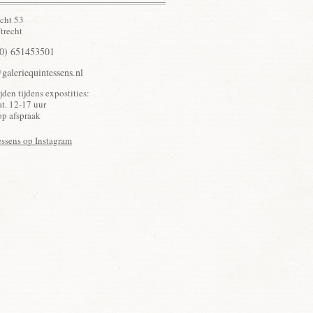
cht 53
trecht
(0) 651453501
galeriequintessens.nl
jden tijdens expostities:
at. 12-17 uur
op afspraak
ssens op Instagram