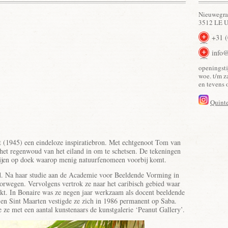
Nieuwegra
3512 LE U
+31 
info@
openingsti
woe. t/m z
en tevens 
Quinte
 (1945) een eindeloze inspiratiebron. Met echtgenoot Tom van
g het regenwoud van het eiland in om te schetsen. De tekeningen
derijen op doek waarop menig natuurfenomeen voorbij komt.
. Na haar studie aan de Academie voor Beeldende Vorming in
rwegen. Vervolgens vertrok ze naar het caribisch gebied waar
rkt. In Bonaire was ze negen jaar werkzaam als docent beeldende
 en Sint Maarten vestigde ze zich in 1986 permanent op Saba.
 ze met een aantal kunstenaars de kunstgalerie ‘Peanut Gallery’.