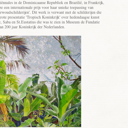
e biënnales in de Dominicaanse Republiek en Brazilië, in Frankrijk,
e een internationale prijs voor haar unieke toepassing van
erwoudschilderijen'. Dit werk is verwant met de schilderijen die
 grote presentatie 'Tropisch Koninkrijk' over hedendaagse kunst
, Saba en St.Eustatius die was te zien in Museum de Fundatie
van 200 jaar Koninkrijk der Nederlanden.