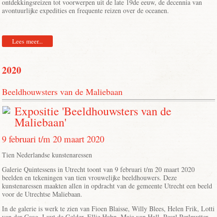
ontdekkingsreizen tot voorwerpen uit de late 19de eeuw, de decennia van
avontuurlijke expedities en frequente reizen over de oceanen.
Lees meer...
2020
Beeldhouwsters van de Maliebaan
Expositie 'Beeldhouwsters van de
Maliebaan'
9 februari t/m 20 maart 2020
Tien Nederlandse kunstenaressen
Galerie Quintessens in Utrecht toont van 9 februari t/m 20 maart 2020
beelden en tekeningen van tien vrouwelijke beeldhouwers. Deze
kunstenaressen maakten allen in opdracht van de gemeente Utrecht een beeld
voor de Utrechtse Maliebaan.
In de galerie is werk te zien van Fioen Blaisse, Willy Blees, Helen Frik, Lotti
van der Gaag, Luut de Gelder, Ellie Hahn, Maja van Hall, Pearl Perlmutter,