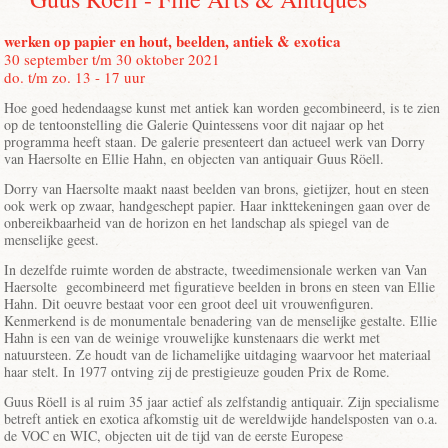
werken op papier en hout, beelden, antiek & exotica
30 september t/m 30 oktober 2021
do. t/m zo. 13 - 17 uur
Hoe goed hedendaagse kunst met antiek kan worden gecombineerd, is te zien
op de tentoonstelling die Galerie Quintessens voor dit najaar op het
programma heeft staan. De galerie presenteert dan actueel werk van Dorry
van Haersolte en Ellie Hahn, en objecten van antiquair Guus Röell.
Dorry van Haersolte maakt naast beelden van brons, gietijzer, hout en steen
ook werk op zwaar, handgeschept papier. Haar inkttekeningen gaan over de
onbereikbaarheid van de horizon en het landschap als spiegel van de
menselijke geest.
In dezelfde ruimte worden de abstracte, tweedimensionale werken van Van
Haersolte gecombineerd met figuratieve beelden in brons en steen van Ellie
Hahn. Dit oeuvre bestaat voor een groot deel uit vrouwenfiguren.
Kenmerkend is de monumentale benadering van de menselijke gestalte. Ellie
Hahn is een van de weinige vrouwelijke kunstenaars die werkt met
natuursteen. Ze houdt van de lichamelijke uitdaging waarvoor het materiaal
haar stelt. In 1977 ontving zij de prestigieuze gouden Prix de Rome.
Guus Röell is al ruim 35 jaar actief als zelfstandig antiquair. Zijn specialisme
betreft antiek en exotica afkomstig uit de wereldwijde handelsposten van o.a.
de VOC en WIC, objecten uit de tijd van de eerste Europese