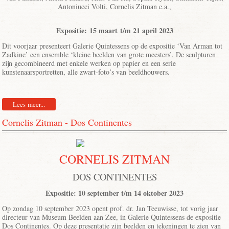
Antoniucci Volti, Cornelis Zitman e.a.,
Expositie: 15 maart t/m 21 april 2023
Dit voorjaar presenteert Galerie Quintessens op de expositie ‘Van Arman tot
Zadkine’ een ensemble ‘kleine beelden van grote meesters’. De sculpturen
zijn gecombineerd met enkele werken op papier en een serie
kunstenaarsportretten, alle zwart-foto’s van beeldhouwers.
Lees meer...
Cornelis Zitman - Dos Continentes
CORNELIS ZITMAN
DOS CONTINENTES
Expositie: 10 september t/m 14 oktober 2023
Op zondag 10 september 2023 opent prof. dr. Jan Teeuwisse, tot vorig jaar
directeur van Museum Beelden aan Zee, in Galerie Quintessens de expositie
Dos Continentes. Op deze presentatie zijn beelden en tekeningen te zien van