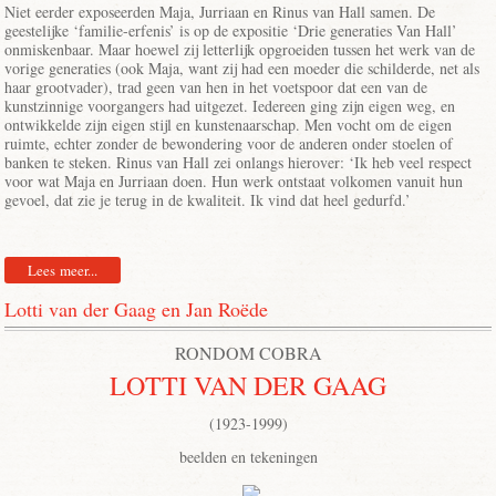
Niet eerder exposeerden Maja, Jurriaan en Rinus van Hall samen. De
geestelijke ‘familie-erfenis’ is op de expositie ‘Drie generaties Van Hall’
onmiskenbaar. Maar hoewel zij letterlijk opgroeiden tussen het werk van de
vorige generaties (ook Maja, want zij had een moeder die schilderde, net als
haar grootvader), trad geen van hen in het voetspoor dat een van de
kunstzinnige voorgangers had uitgezet. Iedereen ging zijn eigen weg, en
ontwikkelde zijn eigen stijl en kunstenaarschap. Men vocht om de eigen
ruimte, echter zonder de bewondering voor de anderen onder stoelen of
banken te steken. Rinus van Hall zei onlangs hierover: ‘Ik heb veel respect
voor wat Maja en Jurriaan doen. Hun werk ontstaat volkomen vanuit hun
gevoel, dat zie je terug in de kwaliteit. Ik vind dat heel gedurfd.’
Lees meer...
Lotti van der Gaag en Jan Roëde
RONDOM COBRA
LOTTI VAN DER GAAG
(1923-1999)
beelden en tekeningen