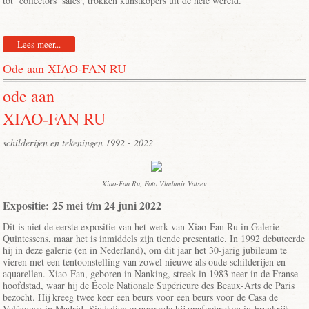
tot ‘collectors’ sales’, trokken kunstkopers uit de hele wereld.
Lees meer...
Ode aan XIAO-FAN RU
ode aan
XIAO-FAN RU
schilderijen en tekeningen 1992 - 2022
Xiao-Fan Ru, Foto Vladimir Vatsev
Expositie: 25 mei t/m 24 juni 2022
Dit is niet de eerste expositie van het werk van Xiao-Fan Ru in Galerie
Quintessens, maar het is inmiddels zijn tiende presentatie. In 1992 debuteerde
hij in deze galerie (en in Nederland), om dit jaar het 30-jarig jubileum te
vieren met een tentoonstelling van zowel nieuwe als oude schilderijen en
aquarellen. Xiao-Fan, geboren in Nanking, streek in 1983 neer in de Franse
hoofdstad, waar hij de École Nationale Supérieure des Beaux-Arts de Paris
bezocht. Hij kreeg twee keer een beurs voor een beurs voor de Casa de
Velázquez in Madrid. Sindsdien exposeerde hij onafgebroken in Frankrijk,