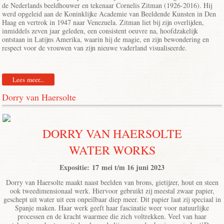
de Nederlands beeldhouwer en tekenaar Cornelis Zitman (1926-2016). Hij
werd opgeleid aan de Koninklijke Academie van Beeldende Kunsten in Den
Haag en vertrok in 1947 naar Venezuela. Zitman liet bij zijn overlijden,
inmiddels zeven jaar geleden, een consistent oeuvre na, hoofdzakelijk
ontstaan in Latijns Amerika, waarin hij de magie, en zijn bewondering en
respect voor de vrouwen van zijn nieuwe vaderland visualiseerde.
Lees meer...
Dorry van Haersolte
DORRY VAN HAERSOLTE
WATER WORKS
Expositie: 17 mei t/m 16 juni 2023
Dorry van Haersolte maakt naast beelden van brons, gietijzer, hout en steen
ook tweedimensionaal werk. Hiervoor gebruikt zij meestal zwaar papier,
geschept uit water uit een onpeilbaar diep meer. Dit papier laat zij speciaal in
Spanje maken. Haar werk geeft haar fascinatie weer voor natuurlijke
processen en de kracht waarmee die zich voltrekken. Veel van haar