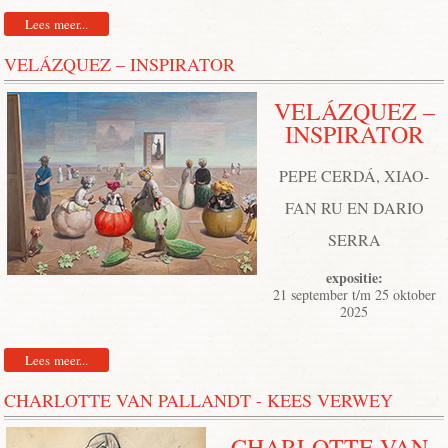
Lees meer...
VELÁZQUEZ – INSPIRATOR
VELÁZQUEZ –
INSPIRATOR
PEPE CERDÁ, XIAO-
FAN RU EN DARIO
SERRA
expositie:
21 september t/m 25 oktober
2025
Lees meer...
CHARLOTTE VAN PALLANDT - KEES VERWEY
CHARLOTTE VAN