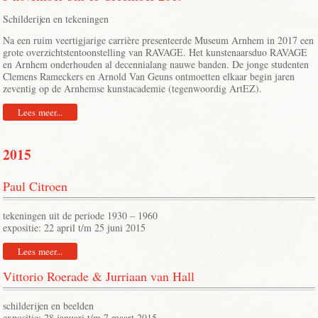
Schilderijen en tekeningen
Na een ruim veertigjarige carrière presenteerde Museum Arnhem in 2017 een
grote overzichtstentoonstelling van RAVAGE. Het kunstenaarsduo RAVAGE
en Arnhem onderhouden al decennialang nauwe banden. De jonge studenten
Clemens Rameckers en Arnold Van Geuns ontmoetten elkaar begin jaren
zeventig op de Arnhemse kunstacademie (tegenwoordig ArtEZ).
Lees meer...
2015
Paul Citroen
tekeningen uit de periode 1930 – 1960
expositie: 22 april t/m 25 juni 2015
Lees meer...
Vittorio Roerade & Jurriaan van Hall
schilderijen en beelden
expositie: 28 januari t/m 7 maart 2015