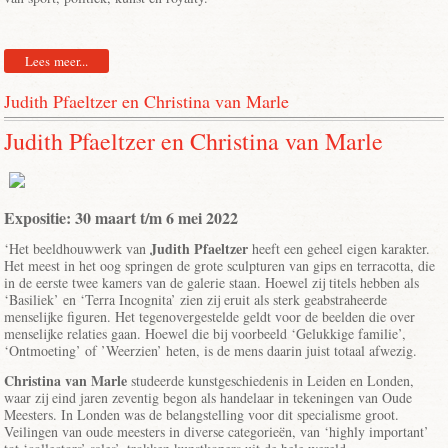
Lees meer...
Judith Pfaeltzer en Christina van Marle
Judith Pfaeltzer en Christina van Marle
Expositie: 30 maart t/m 6 mei 2022
Judith Pfaeltzer
‘Het beeldhouwwerk van
heeft een geheel eigen karakter.
Het meest in het oog springen de grote sculpturen van gips en terracotta, die
in de eerste twee kamers van de galerie staan. Hoewel zij titels hebben als
‘Basiliek’ en ‘Terra Incognita’ zien zij eruit als sterk geabstraheerde
menselijke figuren. Het tegenovergestelde geldt voor de beelden die over
menselijke relaties gaan. Hoewel die bij voorbeeld ‘Gelukkige familie’,
‘Ontmoeting’ of ’Weerzien’ heten, is de mens daarin juist totaal afwezig.
Christina van Marle
studeerde kunstgeschiedenis in Leiden en Londen,
waar zij eind jaren zeventig begon als handelaar in tekeningen van Oude
Meesters. In Londen was de belangstelling voor dit specialisme groot.
Veilingen van oude meesters in diverse categorieën, van ‘highly important’