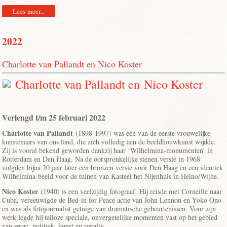
Lees meer...
2022
Charlotte van Pallandt en Nico Koster
Charlotte van Pallandt en Nico Koster
Verlengd t/m 25 februari 2022
Charlotte van Pallandt
(1898-1997) was één van de eerste vrouwelijke
kunstenaars van ons land, die zich volledig aan de beeldhouwkunst wijdde.
Zij is vooral bekend geworden dankzij haar ‘Wilhelmina-monumenten’ in
Rotterdam en Den Haag. Na de oorspronkelijke stenen versie in 1968
volgden bijna 20 jaar later een bronzen versie voor Den Haag en een identiek
Wilhelmina-beeld voor de tuinen van Kasteel het Nijenhuis in Heino/Wijhe.
Nico Koster
(1940) is een veelzijdig fotograaf. Hij reisde met Corneille naar
Cuba, vereeuwigde de Bed-in for Peace actie van John Lennon en Yoko Ono
en was als fotojournalist getuige van dramatische gebeurtenissen. Voor zijn
werk legde hij talloze speciale, onvergetelijke momenten vast op het gebied
van sport, politiek, kunst en royalty.