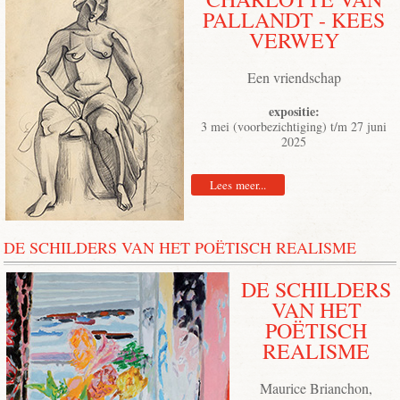
PALLANDT - KEES
VERWEY
Een vriendschap
expositie:
3 mei (voorbezichtiging) t/m 27 juni
2025
Lees meer...
DE SCHILDERS VAN HET POËTISCH REALISME
DE SCHILDERS
VAN HET
POËTISCH
REALISME
Maurice Brianchon,